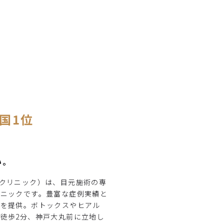
国1位
い。
ューティークリニック）は、目元施術の専
リニックです。豊富な症例実績と
術を提供。ボトックスやヒアル
徒歩2分、神戸大丸前に立地し