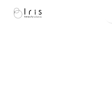
神
戸
三
宮
の
美
容
外
科・
美
容
皮
膚
科
Iris