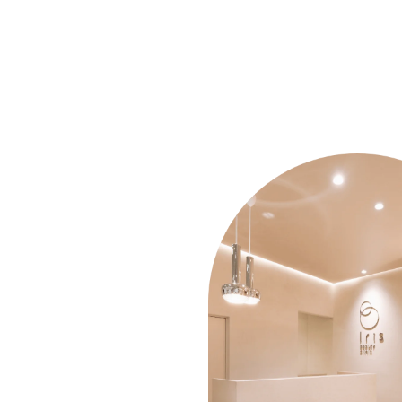
beauty
clinic