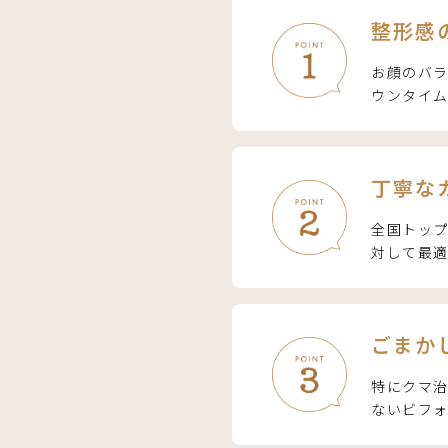
整形感
お顔のバラ
ウンタイ
丁寧な
全国トッ
対して最
ごまか
特にクマ治
ないビフォ