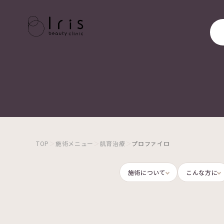
神
戸
三
宮
の
美
容
外
科・
美
TOP
＞
施術メニュー
＞
肌育治療
＞
プロファイロ
容
皮
膚
施術について
こんな方に
科
Iris
beauty
clinic