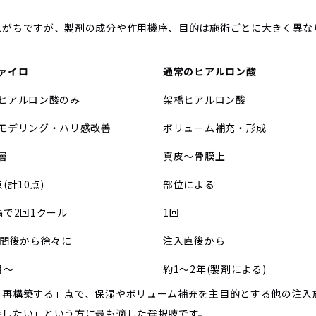
れがちですが、製剤の成分や作用機序、目的は施術ごとに大きく異な
ァイロ
通常のヒアルロン酸
ヒアルロン酸のみ
架橋ヒアルロン酸
モデリング・ハリ感改善
ボリューム補充・形成
層
真皮〜骨膜上
(計10点)
部位による
隔で2回1クール
1回
週間後から徐々に
注入直後から
月〜
約1〜2年(製剤による)
を再構築する」点で、保湿やボリューム補充を主目的とする他の注入
善したい」という方に最も適した選択肢です。