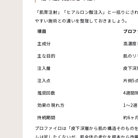
「肌育注射」「ヒアルロン酸注入」と一括りにさ
やすい施術との違いを整理しておきましょう。
項目
プロフ
主成分
高濃度
主な目的
肌のリ
注入層
皮下深
注入点
片側5点
推奨回数
4週間
効果の現れ方
1〜2
持続期間
約6ヶ
プロファイロは「皮下深層から肌の構造そのもの
ムは足したくないが、肌全体の老化を根本から改